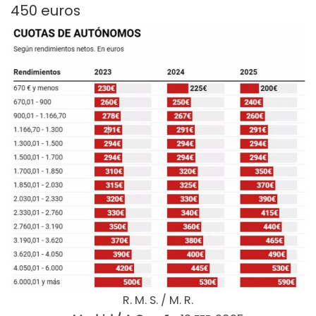
450 euros
R. M. S. / M. R.