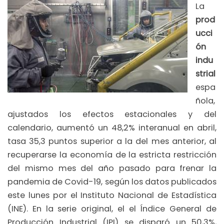
La
prod
ucci
ón
indu
strial
espa
ñola,
ajustados los efectos estacionales y del
calendario, aumentó un 48,2% interanual en abril,
tasa 35,3 puntos superior a la del mes anterior, al
recuperarse la economía de la estricta restricción
del mismo mes del año pasado para frenar la
pandemia de Covid-19, según los datos publicados
este lunes por el Instituto Nacional de Estadística
(INE). En la serie original, el el Índice General de
Producción Industrial (IPI) se disparó un 50,3%,