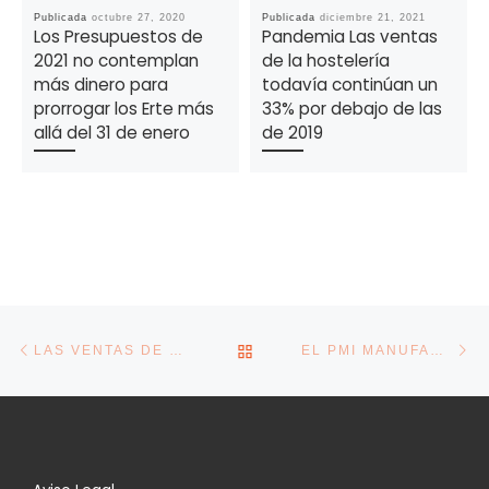
Publicada
octubre 27, 2020
Publicada
diciembre 21, 2021
Los Presupuestos de
Pandemia Las ventas
2021 no contemplan
de la hostelería
más dinero para
todavía continúan un
prorrogar los Erte más
33% por debajo de las
allá del 31 de enero
de 2019
Navegación de la entrada
Entrada anterior
En
VOLVER A LA LISTA DE E
LAS VENTAS DE COCHES AVANZAN UN 8,2% EN ABRIL SIN ALCANZAR LOS NIVELES PREVIOS A LA PANDEMIA
EL PMI MANUFACTURERO DE ESPAÑA VUELVE A CONTRAERSE EN ABRIL