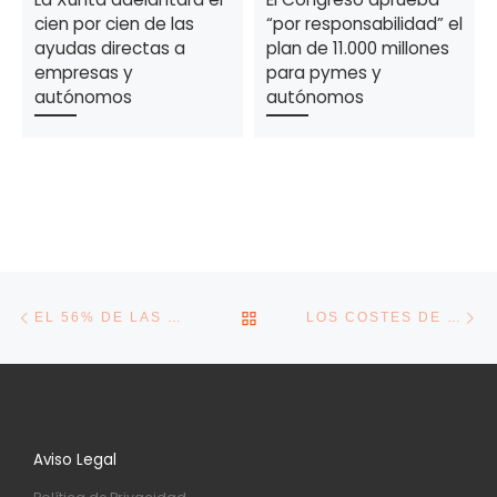
cien por cien de las
“por responsabilidad” el
ayudas directas a
plan de 11.000 millones
empresas y
para pymes y
autónomos
autónomos
Navegación de la entrada
Entrada anterior
En
VOLVER A LA LISTA DE E
EL 56% DE LAS EMPRESAS ESPAÑOLAS ADVIERTE QUE EL USO DE LA IA AUMENTA SUS POSIBILIDADES DE SUFRIR UN CIBERATAQUE
LOS COSTES DE LAS PYMES SE DISPARAN UN 27% EN CINCO AÑOS
Aviso Legal