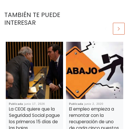
TAMBIÉN TE PUEDE
INTERESAR
Publicada
junio 17, 2026
Publicada
junio 2, 2020
La CEOE quiere que la
El empleo empieza a
Seguridad Social pague
remontar con la
los primeros 15 días de
recuperación de uno
las bajas
de cada cinco puestos