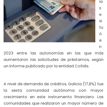
ia
s
e
si
tu
ó
e
n
2023 entre las autonomías en las que más
aumentaron las solicitudes de préstamos, según
un informe publicado por la entidad Cofidis.
A nivel de demanda de créditos, Galicia (17,8%) fue
la sexta comunidad autónoma con mayor
crecimiento en este instrumento financiero. Las
comunidades que realizaron un mayor número de