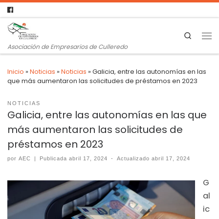
Search
Asociación de Empresarios de Culleredo
Inicio
»
Noticias
»
Noticias
»
Galicia, entre las autonomías en las
que más aumentaron las solicitudes de préstamos en 2023
NOTICIAS
Galicia, entre las autonomías en las que
más aumentaron las solicitudes de
préstamos en 2023
por
AEC
|
Publicada
abril 17, 2024
-
Actualizado
abril 17, 2024
G
al
ic