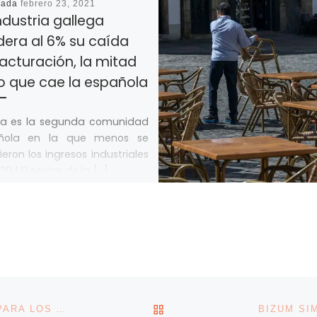
cada
febrero 23, 2021
ndustria gallega
era al 6% su caída
acturación, la mitad
lo que cae la española
cia es la segunda comunidad
ñola en la que menos se
tieron los ingresos industriales
20 | El sector de la […]
VOLVER A LA LISTA DE 
HACIENDA ESTUDIA SUBIR AL 10% LA DEDUCCIÓN PARA LOS AUTÓNOMOS POR GASTOS NO JUSTIFICABLES
BIZUM SI