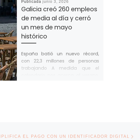
Publicada
junio 3, 2026
Galicia creó 260 empleos
de media al día y cerró
un mes de mayo
histórico
España batió un nuevo récord,
con 22,3 millones de personas
trabajando A medida que el
calendario nos acerca al verano,
también sube […]
En
ENTRADAS
MPLIFICA EL PAGO CON UN IDENTIFICADOR DIGITAL