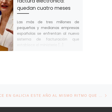
factura electrónica:
quedan cuatro meses
Las más de tres millones de
pequeñas y medianas empresas
españolas se enfrentan al nuevo
sistema de facturación que
establece el ministerio […]
En
ENTRADAS
EL PIB CRECE EN GALICIA ESTE AÑO AL MISMO RITMO QUE EN EL CONJUNTO DE ESPAÑA, SEGÚN BBVA RESEARCH