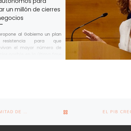
 autónomos para
ar un millón de cierres
negocios
propone al Gobierno un plan
resistencia para que
evivan el mayor número de
ios posible en la última fase
]
VOLVER A LA LISTA DE 
EL PRECIO DE LA LUZ CAE UN 9% EN LA PRIMERA MITAD DE OCTUBRE, IMPULSADO POR LA EÓLICA