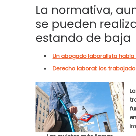
La normativa, aun
se pueden realiza
estando de baja
Un abogado laboralista habla a
Derecho laboral: los trabajado
La
tr
fu
en
im