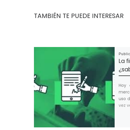
TAMBIÉN TE PUEDE INTERESAR
Publi
La f
¿sa
Hoy 
merc
uso d
vez 