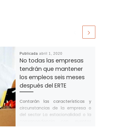
Publicada
abril 1, 2020
No todas las empresas
tendrán que mantener
los empleos seis meses
después del ERTE
Contarán las características y
circunstancias de la empresa o
del sector La estacionalidad o la
correspondencia con eventos
concretos les exime Tampoco […]