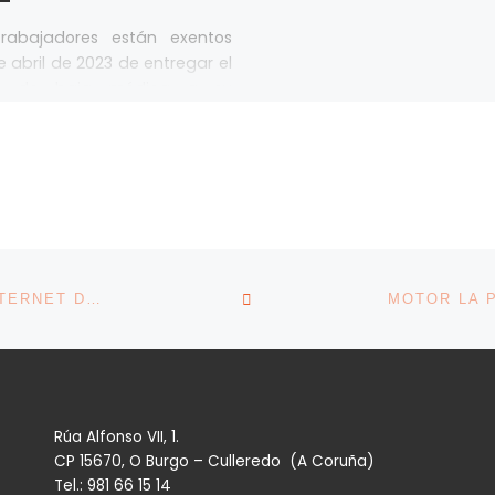
trabajadores están exentos
 abril de 2023 de entregar el
te de baja médica a su
esa, pero sí deben informar
VOLVER A LA LISTA DE 
LAS EMPRESAS ESPAÑOLAS SE ENGANCHAN AL INTERNET DE LAS COSAS, SEGÚN EL INE
Rúa Alfonso VII, 1.
CP 15670, O Burgo – Culleredo (A Coruña)
Tel.: 981 66 15 14