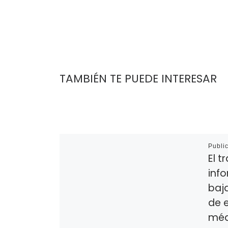
TAMBIÉN TE PUEDE INTERESAR
Publi
El 
inf
baj
de e
méd