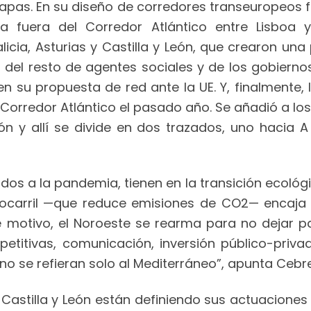
pas. En su diseño de corredores transeuropeos fe
a fuera del Corredor Atlántico entre Lisboa 
cia, Asturias y Castilla y León, que crearon una
n del resto de agentes sociales y de los gobiern
su propuesta de red ante la UE. Y, finalmente, l
 el Corredor Atlántico el pasado año. Se añadió a l
ón y allí se divide en dos trazados, uno hacia 
os a la pandemia, tienen en la transición ecológi
rrocarril —que reduce emisiones de CO2— encaja
se motivo, el Noroeste se rearma para no dejar p
titivas, comunicación, inversión público-priva
no se refieran solo al Mediterráneo”, apunta Cebre
y Castilla y León están definiendo sus actuaciones 