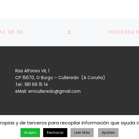
VOLVER A LA LISTA DE 
LOS ASESORES FISCALES LANZAN SUS PROPUESTAS DE REFORMAS
Rúa Alfonso VII, 1.
CP 15670, O Burgo – Culleredo (A Coruña)
Tel.: 981 66 15 14
eMail: emculleredo@gmail.com
propias y de terceros para recopilar información que ayuda 
eredo
– Todos los derechos reservados
Acepto
Rechazar
Leer Más
Ajustes