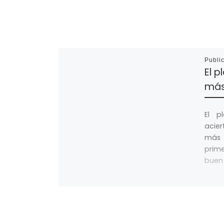
Publi
El p
más
El p
acier
más 
prime
buen 