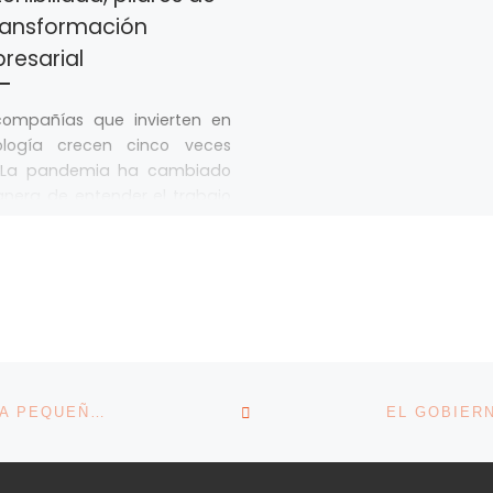
transformación
resarial
compañías que invierten en
ología crecen cinco veces
La pandemia ha cambiado
nera de entender el trabajo
[…]
VOLVER A LA LISTA DE 
EL PLAN DE RESCATE DE LOS AUTÓNOMOS PARA LA PEQUEÑA HOSTELERÍA: RECUPERAR 40.000 EMPLEOS EN CINCO AÑOS