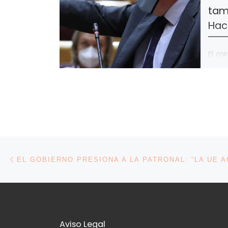
tam
Hac
El mi
que 
tamb
objet
Navegación de la entrada
Entrada anterior
Aviso Legal