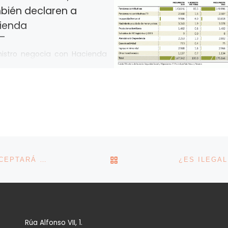
bién declaren a
ienda
nistro negocia con Hacienda
los que ahora están exentos
ién hagan la declaración. l
ivo es evitar lagunas en el […]
VOLVER A LA LISTA DE 
EL GOBIERNO PRESIONA A LA PATRONAL: “LA UE ACEPTARÁ LA REFORMA LABORAL SIN EL APOYO DE LA CEOE”
Rúa Alfonso VII, 1.