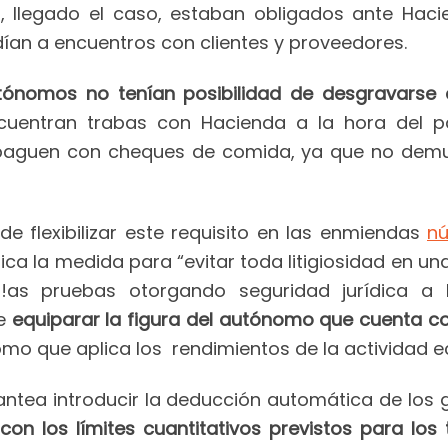
a, llegado el caso, estaban obligados ante Haci
dían a encuentros con clientes y proveedores.
tónomos no tenían posibilidad de desgravarse 
uentran trabas con Hacienda a la hora del pa
 paguen con cheques de comida, ya que no demues
de flexibilizar este requisito en las enmiendas
n
tifica la medida para “evitar toda litigiosidad en 
 !as pruebas otorgando seguridad jurídica a
ne
equiparar la figura del autónomo que cuenta c
o que aplica los rendimientos de la actividad ec
antea introducir la deducción automática de los
,
con los límites cuantitativos previstos para los