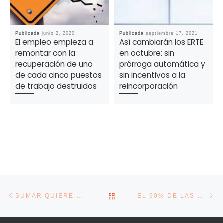
Publicada
junio 2, 2020
Publicada
septiembre 17, 2021
El empleo empieza a
Así cambiarán los ERTE
remontar con la
en octubre: sin
recuperación de uno
prórroga automática y
de cada cinco puestos
sin incentivos a la
de trabajo destruidos
reincorporación
Navegación de la entrada
Entrada anterior
En
VOLVER A LA LISTA DE E
SUMAR QUIERE QUE LOS AUTÓNOMOS QUE PERCIBAN MÁS INGRESOS PAGUEN LA CUOTA DE SOLIDARIDAD
EL 90% DE LAS PYMES ESPERA MANTENER O AUMENTAR SU FACTURACIÓN ESTE EJERCICIO