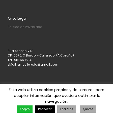
Aviso Legal
Política de Privacidad
Rúa Alfonso VII, 1.
CP 15670, O Burgo – Culleredo (A Coruña)
Tel.: 981 66 15 14
eMail: emculleredo@gmail.com
Esta web utiliza cookies propias y de terceros para
recopilar información que ayuda a optimizar la
© 2026
Asociación de Empresarios de Culleredo
–
navegación.
Todos los derechos reservados
Creado con
– Diseñado con el
Tema Customizr
Acepto
Rechazar
Leer Más
Ajustes