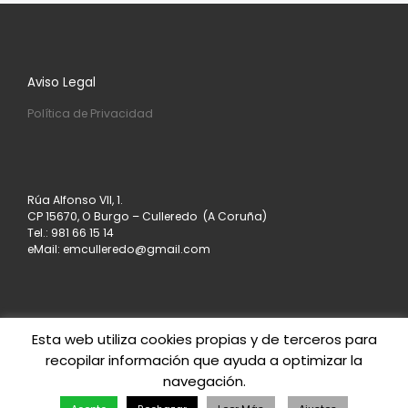
Aviso Legal
Política de Privacidad
Rúa Alfonso VII, 1.
CP 15670, O Burgo – Culleredo (A Coruña)
Tel.: 981 66 15 14
eMail: emculleredo@gmail.com
Esta web utiliza cookies propias y de terceros para
recopilar información que ayuda a optimizar la
© 2026
Asociación de Empresarios de Culleredo
–
navegación.
Todos los derechos reservados