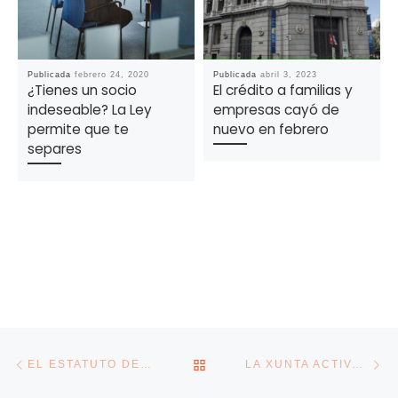
Publicada
febrero 24, 2020
Publicada
abril 3, 2023
¿Tienes un socio
El crédito a familias y
indeseable? La Ley
empresas cayó de
permite que te
nuevo en febrero
separes
Navegación de la entrada
Entrada anterior
En
VOLVER A LA LISTA DE E
EL ESTATUTO DE LOS TRABAJADORES DEL SIGLO XXI
LA XUNTA ACTIVA LÍNEAS DE AYUDA A LOS AUTÓNOMOS POR UN IMPORTE DE 24,5 MILLONES