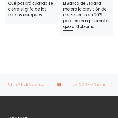
Qué pasará cuando se
El Banco de España
cierre el grifo de los
mejora la previsión de
fondos europeos
crecimiento en 2021
pero es más pesimista
que el Gobierno
Navegación de la entrada
Entrada anterior
En
VOLVER A LA LISTA DE E
UN EMPLEADO EN EXCEDENCIA TIENE PREFERENCIA SOBRE OTRO CONTRATADO DE FORMA TEMPORAL
LA CONFIANZA EMPRESARIAL SE ESTANCA Y APENAS CRECE UNA DÉCIMA EN EL SEGUNDO SEMESTRE