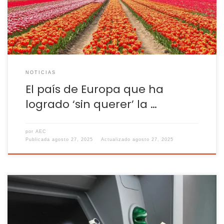
alternativa. Durante los últimos años han […]
NOTICIAS
El país de Europa que ha
logrado ‘sin querer’ la …
por
AEC
Publicada
agosto 27, 2025
Actualizado
agosto 27, 2025
Conocer los límites legales y los formularios obligatorios