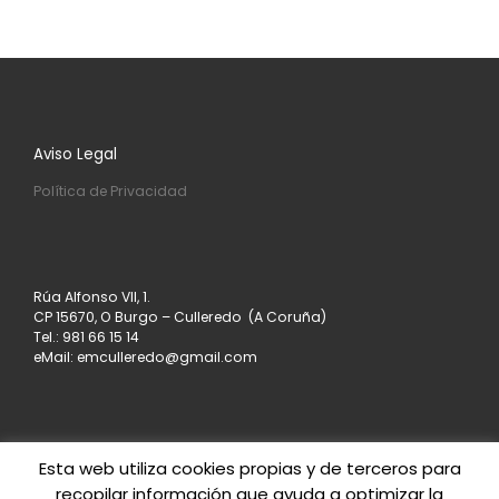
Aviso Legal
Política de Privacidad
Rúa Alfonso VII, 1.
CP 15670, O Burgo – Culleredo (A Coruña)
Tel.: 981 66 15 14
eMail: emculleredo@gmail.com
Esta web utiliza cookies propias y de terceros para
recopilar información que ayuda a optimizar la