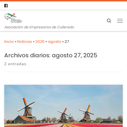
Search
Asociación de Empresarios de Culleredo
Inicio
»
Noticias
»
2025
»
agosto
»
27
Archivos diarios:
agosto 27, 2025
2 entradas
Entrar a trabajar el lunes y empezar el fin de semana el
viernes tras trabajar 8 horas cada uno de los días. Esta
rutina marca el día a día de la practica totalidad de los
países de Occidente donde no se concibe una opción