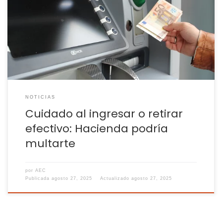
puede ahorrarte sanciones millonarias Las autoridades
fiscales y los bancos están cada vez más atentos a los
movimientos de efectivo poco habituales. En España, se han
reforzado los mecanismos para garantizar la trazabilidad y
evitar el uso ilícito de grandes cantidades de […]
NOTICIAS
Cuidado al ingresar o retirar
efectivo: Hacienda podría
multarte
por
AEC
Publicada
agosto 27, 2025
Actualizado
agosto 27, 2025