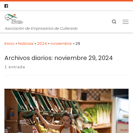
Search
Asociación de Empresarios de Culleredo
Inicio
»
Noticias
»
2024
»
noviembre
»
29
Archivos diarios:
noviembre 29, 2024
1 entrada
El empleo también mejora casi un 2% con respecto al mismo
mes del año pasado, encadenando 43 meses consecutivos
de ascensos, según el INE Octubre ha sido un buen mes para
el comercio minorista, pues sus ventas se han disparado un