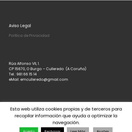
Aviso Legal
Política de Privacidad
Rúa Alfonso VII, 1.
CP 15670, O Burgo – Culleredo (A Coruña)
Tel.: 981 66 15 14
eMail: emculleredo@gmail.com
Esta web utiliza cookies propias y de terceros para
recopilar información que ayuda a optimizar la
© 2026
Asociación de Empresarios de Culleredo
–
navegación.
Todos los derechos reservados
Creado con
– Diseñado con el
Tema Customizr
Acepto
Rechazar
Leer Más
Ajustes