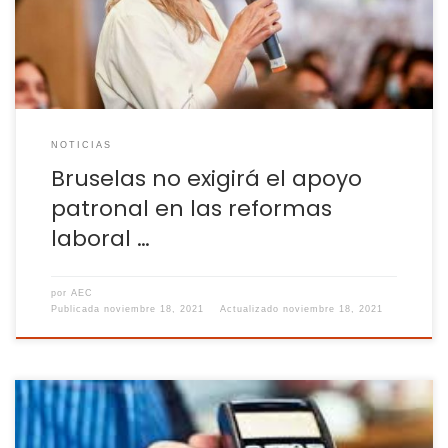
Comisión Europea evaluará a la hora de decidir si España
recibe o no […]
NOTICIAS
Bruselas no exigirá el apoyo
patronal en las reformas
laboral …
por
AEC
Publicada
noviembre 18, 2021
Actualizado
noviembre 18, 2021