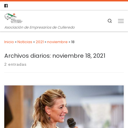
Search
Asociación de Empresarios de Culleredo
Inicio
»
Noticias
»
2021
»
noviembre
»
18
Archivos diarios:
noviembre 18, 2021
2 entradas
El Gobierno acepta contratos de tres meses para
actividades de temporada Sin cambios en la parte de los
convenios de empresa y la ultraactividad Aunque defiende
la necesidad de pactar con los actores sociales, lo que la