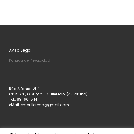
Aviso Legal
Política de Privacidad
Rúa Alfonso VII, 1.
CP 15670, O Burgo – Culleredo (A Coruña)
Tel.: 981 66 15 14
eMail: emculleredo@gmail.com