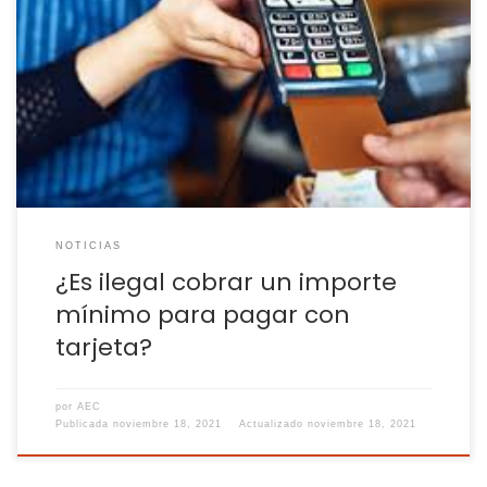
Desde 2014 existe una ley que regula esta práctica en todos
los establecimientos que permiten este tipo de pago La covid
ha provocado muchos cambios en nuestras vidas.
Prácticamente nadie podía imaginar hace dos años que
llevaríamos mascarilla en muchos momentos de nuestra
vida aunque la pandemia ha conseguido este […]
NOTICIAS
¿Es ilegal cobrar un importe
mínimo para pagar con
tarjeta?
por
AEC
Publicada
noviembre 18, 2021
Actualizado
noviembre 18, 2021