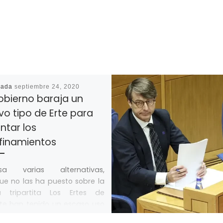
cada
septiembre 24, 2020
obierno baraja un
o tipo de Erte para
ntar los
finamientos
sa varias alternativas,
e no las ha puesto sobre la
 tripartita Los Ertes de
te han tenido un escaso uso
…]