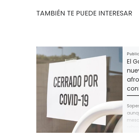
TAMBIÉN TE PUEDE INTERESAR
Publi
El G
nuev
afro
con
Sope
aunqu
mesa
rebro
por [