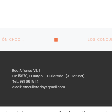
VOLVER A LA LISTA DE 
LA REFORMA DE LOS INCENTIVOS A LA CONTRATACIÓN CHOCA CON BRUSELAS
Rúa Alfonso VII, 1.
CP 15670, O Burgo – Culleredo (A Coruña)
Tel.: 981 66 15 14
eMail: emculleredo@gmail.com