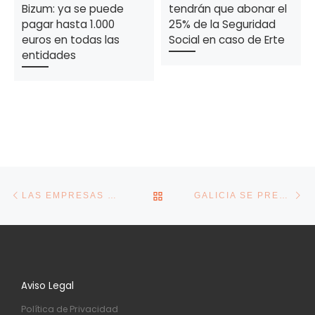
Bizum: ya se puede
tendrán que abonar el
pagar hasta 1.000
25% de la Seguridad
euros en todas las
Social en caso de Erte
entidades
Navegación de la entrada
Entrada anterior
En
VOLVER A LA LISTA DE E
LAS EMPRESAS REDUJERON LOS DESPIDOS COLECTIVOS POR ERE EN MARZO PESE AL IMPACTO DE LA PANDEMIA
GALICIA SE PREPARA PARA UNA AVALANCHA DE CONCURSOS DE ACREEDORES A FINAL DE AÑO
Aviso Legal
Política de Privacidad