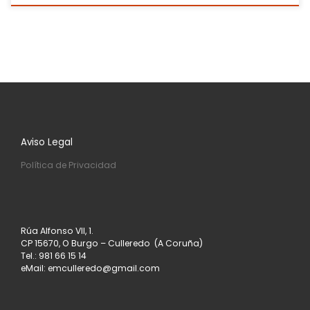
Aviso Legal
Política de Privacidad
Rúa Alfonso VII, 1.
CP 15670, O Burgo – Culleredo (A Coruña)
Tel.: 981 66 15 14
eMail: emculleredo@gmail.com