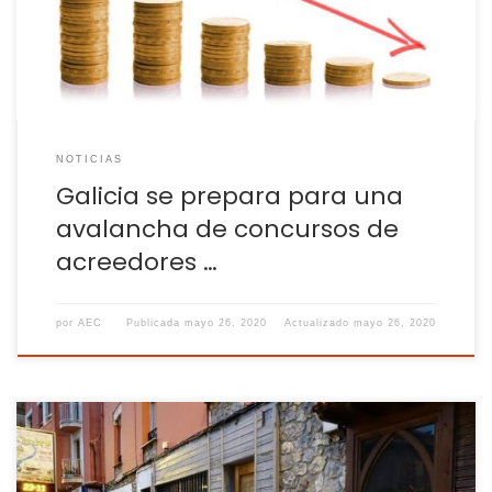
los embates de la pandemia […]
NOTICIAS
Galicia se prepara para una
avalancha de concursos de
acreedores …
por
AEC
Publicada
mayo 26, 2020
Actualizado
mayo 26, 2020