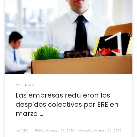
En dicho mes despidieron a 561 personas por este
procedimiento frente los 1.573 del mismo periodo de un año
antes La brusca interrupción de la actividad que supuso el
decreto del estado de alarma el pasado 14 de febrero, hizo
que las empresas tomaran decisiones sobre sus plantillas,
pero estas […]
NOTICIAS
Las empresas redujeron los
despidos colectivos por ERE en
marzo …
por
AEC
Publicada
mayo 26, 2020
Actualizado
mayo 26, 2020