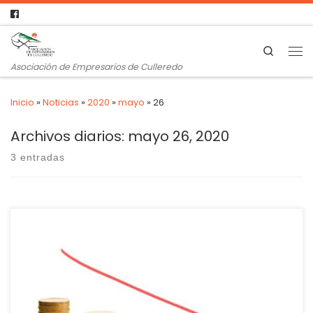
Search
Asociación de Empresarios de Culleredo
Inicio
»
Noticias
»
2020
»
mayo
»
26
Archivos diarios:
mayo 26, 2020
3 entradas
La previsión es que crezcan un 136% este curso y se
multipliquen por seis el que viene (1.800) – Los expertos piden
adaptar la ley a una “realidad distinta” de la anterior crisis
No hay sector económico que no sufra de una forma u otra