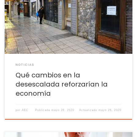
La Fundación de Estudios de Economía Aplicada calcula
que el PIB puede caer este trimestre un 20% y recomienda
afinar en la reactivación de bares y tiendas España ha
entrado de pleno esta semana en el proceso de
desescalada. Con la incorporación de Madrid, Barcelona y
las zonas de Castilla y […]
NOTICIAS
Qué cambios en la
desescalada reforzarían la
economía
por
AEC
Publicada
mayo 26, 2020
Actualizado
mayo 26, 2020