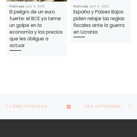
Publicada
julio 3, 2025
Publicada
abril 4, 2022
El peligro de un euro
España y Países Bajos
fuerte: el BCE ya teme
piden relajar las reglas
un golpe en la
fiscales ante la guerra
economía y los precios
en Ucrania
que les obligue a
actuar
Navegación de la entrada
Entrada anterior
En
VOLVER A LA LISTA DE E
CÓMO CONSEGUIR LA TARIFA PLANA DE AUTÓNOMOS: ESTOS SON SUS DESCUENTOS EN LAS CUOTAS Y LO QUE DURAN
LOS AUTÓNOMOS CAUSAN UN AGUJERO DE 10.000 MILLONES A LA SEGURIDAD SOCIAL, QUE BAJARÁ A 8.000 CON LA REFORMA