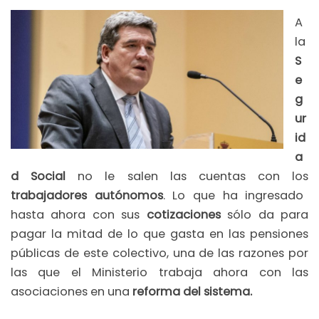
A
la
S
e
g
ur
id
a
d Social
no le salen las cuentas con los
trabajadores autónomos
. Lo que ha ingresado
hasta ahora con sus
cotizaciones
sólo da para
pagar la mitad de lo que gasta en las pensiones
públicas de este colectivo, una de las razones por
las que el Ministerio trabaja ahora con las
asociaciones en una
reforma del sistema.