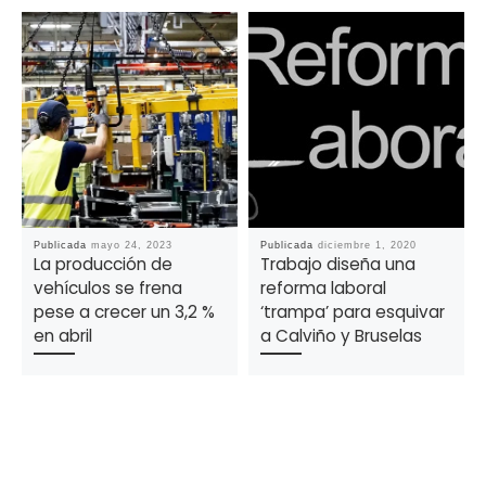
Publicada
mayo 24, 2023
Publicada
diciembre 1, 2020
La producción de
Trabajo diseña una
vehículos se frena
reforma laboral
pese a crecer un 3,2 %
‘trampa’ para esquivar
en abril
a Calviño y Bruselas