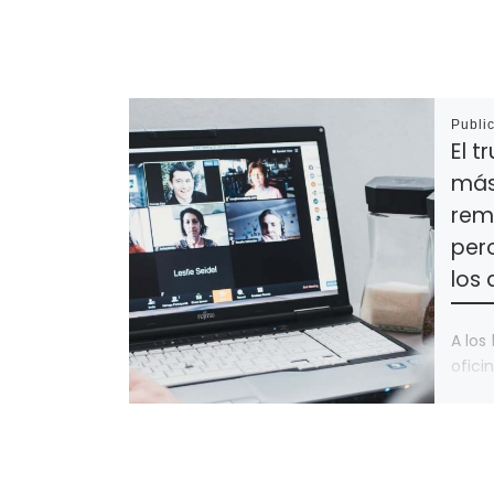
Publi
El t
más
rem
pero
los 
A los
ofic
telet
sorpr