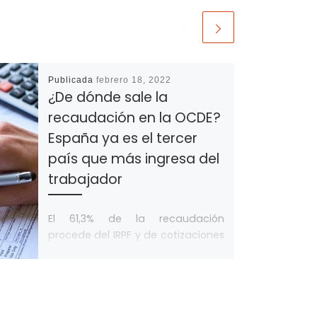
Publicada
febrero 18, 2022
¿De dónde sale la
recaudación en la OCDE?
España ya es el tercer
país que más ingresa del
trabajador
El 61,3% de la recaudación
procede del IRPF y de cotizaciones
sociales La media de la OCDE está
en el 50,4% sobre […]