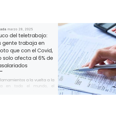
cada
marzo 28, 2025
ruco del teletrabajo:
 gente trabaja en
oto que con el Covid,
 solo afecta al 6% de
asalariados
 llamamientos a la vuelta a la
ina en todo el mundo, el
rabajo ha respondido con un
endente récord de […]