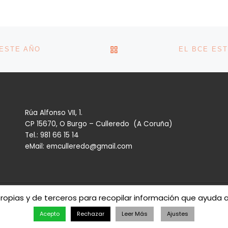
VOLVER A LA LISTA DE 
 ESTE AÑO
Rúa Alfonso VII, 1.
CP 15670, O Burgo – Culleredo (A Coruña)
Tel.: 981 66 15 14
eMail: emculleredo@gmail.com
propias y de terceros para recopilar información que ayuda 
eredo
– Todos los derechos reservados
Acepto
Rechazar
Leer Más
Ajustes