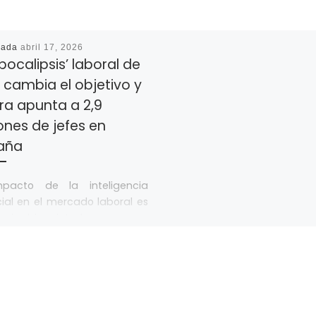
cada
abril 17, 2026
apocalipsis’ laboral de
A cambia el objetivo y
ra apunta a 2,9
ones de jefes en
aña
mpacto de la inteligencia
icial en el mercado laboral es
incipal inquietud que genera
 revolución tecnológica. La
ilidad de […]