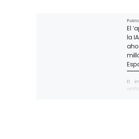
Publi
El ‘
la I
aho
mill
Esp
El i
artif
la pr
esta
posib