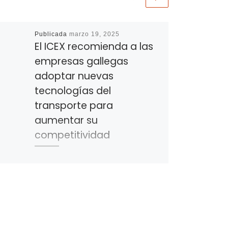
Publicada
marzo 19, 2025
El ICEX recomienda a las
empresas gallegas
adoptar nuevas
tecnologías del
transporte para
aumentar su
competitividad
En una jornada en Vigo apostó por
la gestión inteligente de
inventarios, la automatización de
almacenes y la adoptar la
distribución de […]