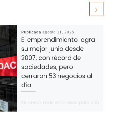
Publicada
agosto 11, 2025
El emprendimiento logra
su mejor junio desde
2007, con récord de
sociedades, pero
cerraron 53 negocios al
día
Se crean más empresas pero son
más pequeñas: la inversión
suscrita sumó casi 442,2 millones
de euros, un 6,2% menos que en
[…]