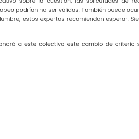
ativo sobre la cuestión, las solicutudes de r
uropeo podrían no ser válidas. También puede ocur
tidumbre, estos expertos recomiendan esperar. S
pondrá a este colectivo este cambio de criteri