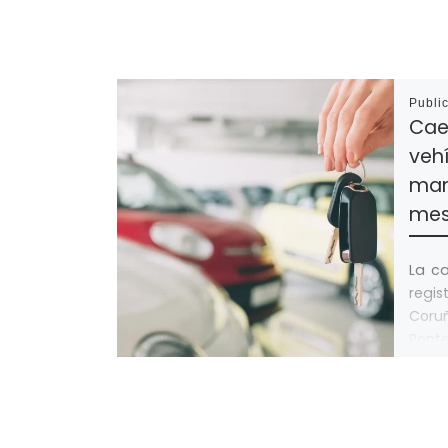
Publi
Cae
veh
mano
mes 
La c
regis
Cor
Pont
[…]