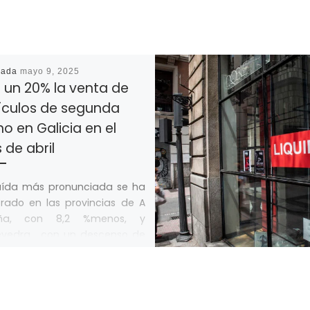
cada
mayo 9, 2025
 un 20% la venta de
ículos de segunda
 en Galicia en el
de abril
aída más pronunciada se ha
trado en las provincias de A
uña, con 8,2 %menos, y
evedra, con un descenso de