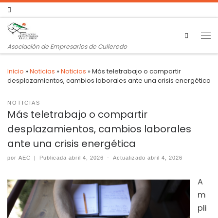
Search
Asociación de Empresarios de Culleredo
Inicio
»
Noticias
»
Noticias
»
Más teletrabajo o compartir
desplazamientos, cambios laborales ante una crisis energética
NOTICIAS
Más teletrabajo o compartir
desplazamientos, cambios laborales
ante una crisis energética
por
AEC
|
Publicada
abril 4, 2026
-
Actualizado
abril 4, 2026
A
m
pli