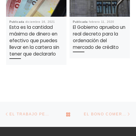
Publicada
diciembre 16, 2021
Publicada
febrero 11, 2020
Esta es la cantidad
El Gobierno aprueba un
máxima de dinero en
real decreto para la
efectivo que puedes
ordenación del
llevar en la cartera sin
mercado de crédito
tener que declararlo
Navegación de la entrada
Entrada anterior
En
VOLVER A LA LISTA DE E
EL TRABAJO PEOR PAGADO DE ESPAÑA, SEGÚN EL INE: LAS JORNADAS LABORALES SON DE 34,4 HORAS SEMANALES
EL BONO COMERCIO DE LA XUNTA SE PODRÁ PEDIR DESDE EL 9 DE OCTUBRE