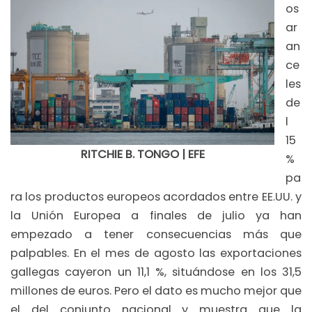
os
ar
an
ce
les
de
l
15
RITCHIE B. TONGO | EFE
%
pa
ra los productos europeos acordados entre EE.UU. y
la Unión Europea a finales de julio ya han
empezado a tener consecuencias más que
palpables. En el mes de agosto las exportaciones
gallegas cayeron un 11,1 %, situándose en los 31,5
millones de euros. Pero el dato es mucho mejor que
el del conjunto nacional y muestra que la