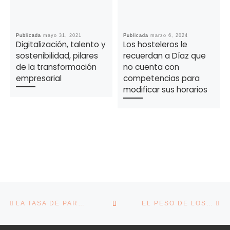
Publicada
mayo 31, 2021
Publicada
marzo 6, 2024
Digitalización, talento y
Los hosteleros le
sostenibilidad, pilares
recuerdan a Díaz que
de la transformación
no cuenta con
empresarial
competencias para
modificar sus horarios
Navegación de la entrada
Entrada anterior
En
VOLVER A LA LISTA DE E
LA TASA DE PARO SUBE AL 10,45% EN EL TERCER TRIMESTRE TRAS SUMAR 60.100 DESEMPLEADOS
EL PESO DE LOS AUTÓNOMOS EN EL EMPLEO BAJA AL 15,7% Y AGRANDA EL DÉFICIT DE SUS COTIZACIONES