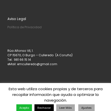
Aviso Legal
Política de Privacidad
Rúa Alfonso VII, 1.
CP 15670, O Burgo – Culleredo (A Coruña)
Tel.: 981 66 15 14
eMail: emculleredo@gmail.com
Esta web utiliza cookies propias y de terceros para
recopilar información que ayuda a optimizar la
© 2026
Asociación de Empresarios de Culleredo
–
navegación.
Todos los derechos reservados
Creado con
– Diseñado con el
Tema Customizr
Acepto
Rechazar
Leer Más
Ajustes