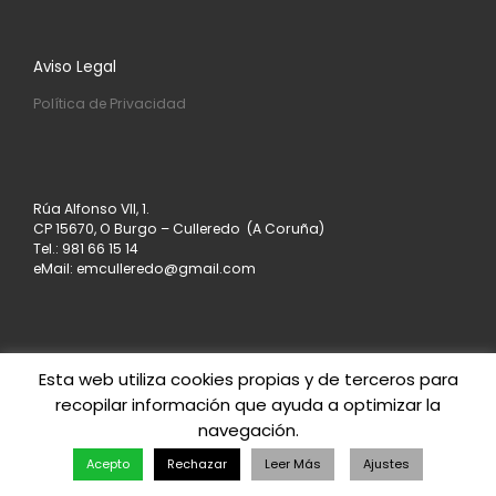
Aviso Legal
Política de Privacidad
Rúa Alfonso VII, 1.
CP 15670, O Burgo – Culleredo (A Coruña)
Tel.: 981 66 15 14
eMail: emculleredo@gmail.com
Esta web utiliza cookies propias y de terceros para
recopilar información que ayuda a optimizar la
© 2026
Asociación de Empresarios de Culleredo
–
navegación.
Todos los derechos reservados
Creado con
– Diseñado con el
Tema Customizr
Acepto
Rechazar
Leer Más
Ajustes