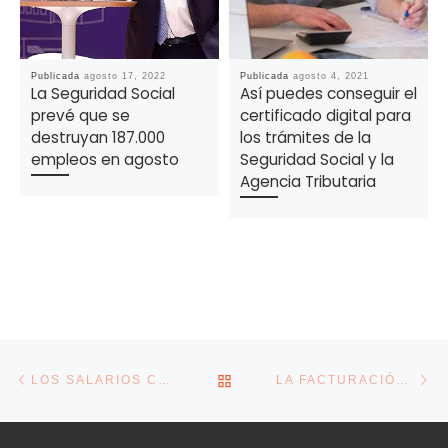
Publicada
agosto 17, 2022
Publicada
agosto 4, 2021
La Seguridad Social
Así puedes conseguir el
prevé que se
certificado digital para
destruyan 187.000
los trámites de la
empleos en agosto
Seguridad Social y la
Agencia Tributaria
Navegación de la entrada
Entrada anterior
En
VOLVER A LA LISTA DE E
LOS SALARIOS CRECEN UN 1,7 % EN GALICIA EN UN AÑO, MENOS DE LA MITAD QUE EN ESPAÑA
LA FACTURACIÓN DE LA INDUSTRIA SE DESPLOMA UN 7% DE GOLPE