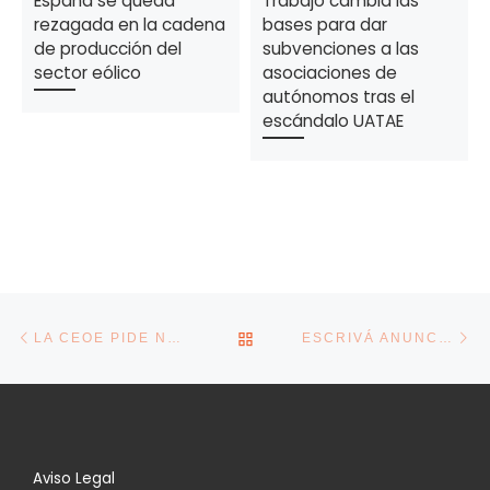
España se queda
Trabajo cambia las
rezagada en la cadena
bases para dar
de producción del
subvenciones a las
sector eólico
asociaciones de
autónomos tras el
escándalo UATAE
Navegación de la entrada
Entrada anterior
En
VOLVER A LA LISTA DE E
LA CEOE PIDE NO AUMENTAR LOS SALARIOS PARA EVITAR «UNA ESPIRAL INFLACIONISTA»
ESCRIVÁ ANUNCIA UN AUMENTO DE 30.000 AFILIADOS A LA SEGURIDAD SOCIAL EN JULIO
Aviso Legal