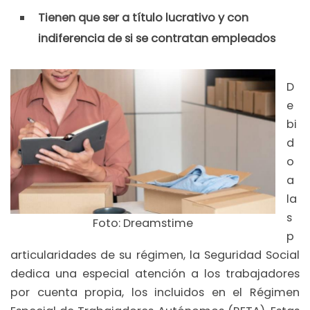
Tienen que ser a título lucrativo y con
indiferencia de si se contratan empleados
D
e
bi
d
o
a
la
s
Foto: Dreamstime
p
articularidades de su régimen, la Seguridad Social
dedica una especial atención a los trabajadores
por cuenta propia, los incluidos en el Régimen