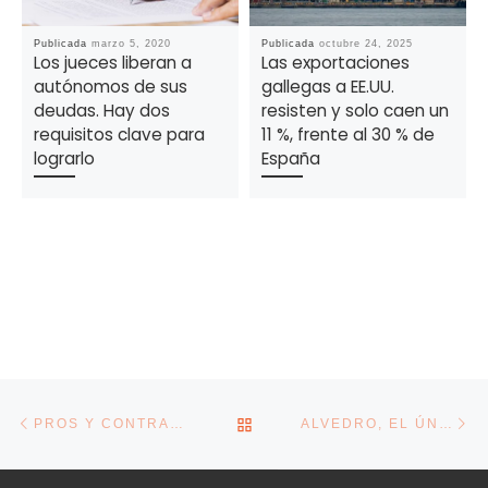
Publicada
marzo 5, 2020
Publicada
octubre 24, 2025
Los jueces liberan a
Las exportaciones
autónomos de sus
gallegas a EE.UU.
deudas. Hay dos
resisten y solo caen un
requisitos clave para
11 %, frente al 30 % de
lograrlo
España
Navegación de la entrada
Entrada anterior
En
VOLVER A LA LISTA DE E
PROS Y CONTRAS DEL BITCOIN: TRANSFORMA LAS REGLAS DEL JUEGO PERO PUEDE SER UN RIESGO INNECESARIO
ALVEDRO, EL ÚNICO AEROPUERTO GALLEGO QUE GANA VUELOS EN EL PRIMER TRIMESTRE