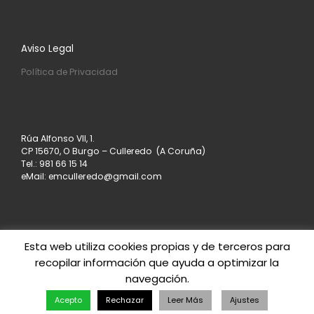
Aviso Legal
Política de Privacidad
Rúa Alfonso VII, 1.
CP 15670, O Burgo – Culleredo (A Coruña)
Tel.: 981 66 15 14
eMail: emculleredo@gmail.com
Esta web utiliza cookies propias y de terceros para
recopilar información que ayuda a optimizar la
© 2026
Asociación de Empresarios de Culleredo
–
navegación.
Todos los derechos reservados
Creado con
– Diseñado con el
Tema Customizr
Acepto
Rechazar
Leer Más
Ajustes