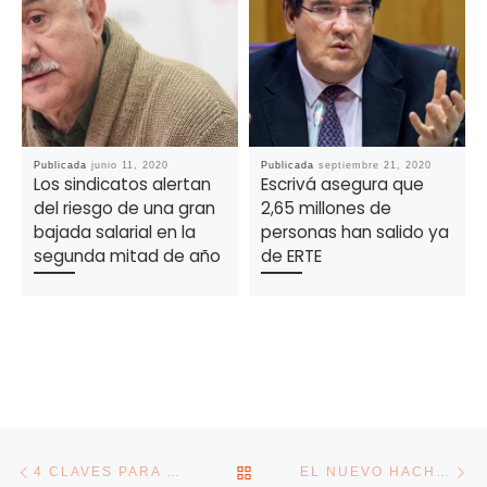
Publicada
junio 11, 2020
Publicada
septiembre 21, 2020
Los sindicatos alertan
Escrivá asegura que
del riesgo de una gran
2,65 millones de
bajada salarial en la
personas han salido ya
segunda mitad de año
de ERTE
Navegación de la entrada
Entrada anterior
En
VOLVER A LA LISTA DE E
4 CLAVES PARA QUE PEQUEÑAS EMPRESAS Y AUTÓNOMOS SOBREVIVAN AL 2021
EL NUEVO HACHAZO FISCAL QUE VIENE: SUBIDA DE IMPUESTOS ESPECIALES Y CAMBIOS EN DEDUCCIONES DE SOCIEDADES Y SISTEMA DE MÓDULOS