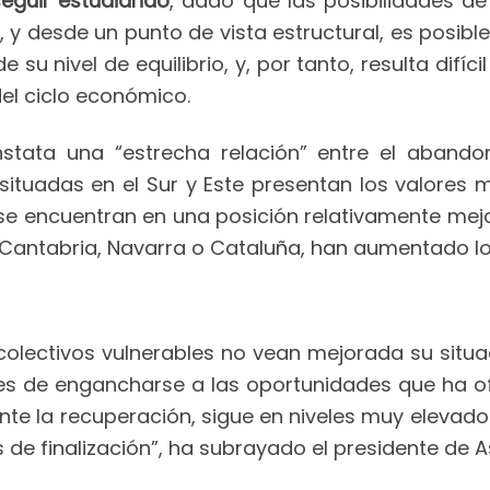
seguir estudiando
, dado que las posibilidades d
 y desde un punto de vista estructural, es posi
 su nivel de equilibrio, y, por tanto, resulta difí
el ciclo económico.
nstata una “estrecha relación” entre el aband
s situadas en el Sur y Este presentan los valore
 se encuentran en una posición relativamente mejo
 Cantabria, Navarra o Cataluña, han aumentado los
colectivos vulnerables no vean mejorada su situació
es de engancharse a las oportunidades que ha o
nte la recuperación, sigue en niveles muy elevado
de finalización”, ha subrayado el presidente de 