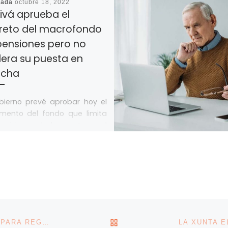
cada
octubre 18, 2022
ivá aprueba el
reto del macrofondo
pensiones pero no
lera su puesta en
cha
bierno prevé aprobar hoy el
amento del fondo que limita
omisiones de las gestoras al
y las depositarias al […]
VOLVER A LA LISTA DE 
GALICIA IMPULSA UNA UNIDAD DE INVESTIGACIÓN PARA REGULAR EL TRÁFICO DE DRONES EN CUALQUIER ÁMBITO GEOGRÁFICO