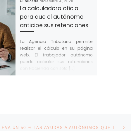
Publicada
diciembre 4, 2020
La calculadora oficial
para que el autónomo
anticipe sus retenciones
La Agencia Tributaria permite
realizar el cálculo en su página
web. El trabajador autónomo
puede calcular sus retenciones
con Hacienda con solo […]
En
ENTRADAS
LA XUNTA ELEVA UN 50 % LAS AYUDAS A AUTÓNOMOS QUE TENGAN HIJOS, PARA FINANCIAR GASTOS DE GUARDERÍA