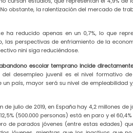
 no cursan estudios, que representan el 4,9% de 
No obstante, la ralentización del mercado de tra
se ha reducido apenas en un 0,7%, lo que repr
do, las perspectivas de enfriamiento de la econo
ectivo nini siga reduciéndose.
abandono escolar temprano incide directamente e
 del desempleo juvenil es el nivel formativo d
 un país, mayor será su nivel de empleabilidad y,
de julio de 2019, en España hay 4,2 millones de jó
l 12,5% (500.000 personas) está en paro y el 60,4% (
úmero de parados jóvenes (entre estas edades) qu
ados jóvenes, mientras que los inactivos que n