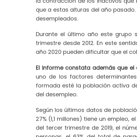
la contracción de los inactivos que
que a estas alturas del año pasado. 
desempleados.
Durante el último año este grupo 
trimestre desde 2012. En este senti
año 2020 pueden dificultar que el col
El informe constata además que el 
uno de los factores determinantes
formada esté la población activa de
del desempleo.
Según los últimos datos de población 
27% (1,1 millones) tiene un empleo, e
del tercer trimestre de 2019, el n
personas, el 63% del total de par