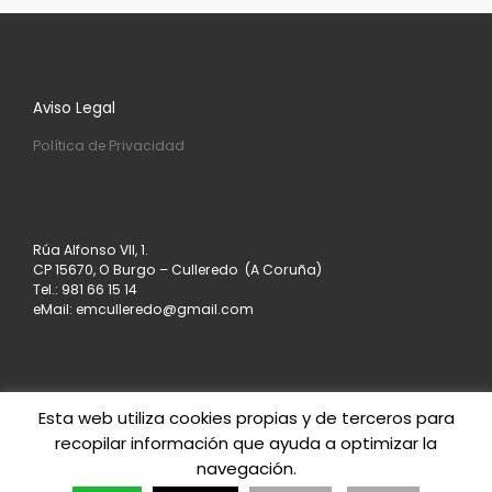
Aviso Legal
Política de Privacidad
Rúa Alfonso VII, 1.
CP 15670, O Burgo – Culleredo (A Coruña)
Tel.: 981 66 15 14
eMail: emculleredo@gmail.com
Esta web utiliza cookies propias y de terceros para
recopilar información que ayuda a optimizar la
© 2026
Asociación de Empresarios de Culleredo
–
navegación.
Todos los derechos reservados