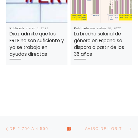
Publicada
marzo 8, 2021
Publicada
noviembre 16, 2022
Díaz admite que los
La brecha salarial de
ERTE no son suficiente y
género en España se
ya se trabaja en
dispara a partir de los
ayudas directas
36 años
Navegación de la entrada
Entrada anterior
En
VOLVER A LA LISTA DE E
DE 2.700 A 4.500 EUROS: LAS AYUDAS DE LA FUNDACIÓN MAPFRE PARA AUTÓNOMOS QUE NO HAYAN DESPEDIDO EN 2020
AVISO DE LOS TRIBUNALES PARA LOS ERE: LA JUSTICIA RECHAZA LOS DESPIDOS POR EDAD Y LOS CONSIDERA DISCRIMINACIÓN