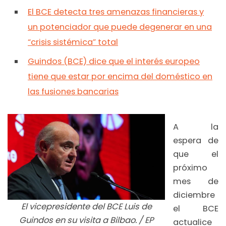
El BCE detecta tres amenazas financieras y
un potenciador que puede degenerar en una
“crisis sistémica” total
Guindos (BCE) dice que el interés europeo
tiene que estar por encima del doméstico en
las fusiones bancarias
A la
espera de
que el
próximo
mes de
diciembre
El vicepresidente del BCE Luis de
el BCE
Guindos en su visita a Bilbao. / EP
actualice