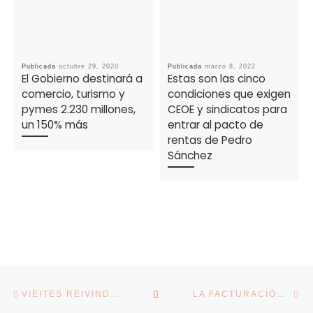
Publicada
octubre 29, 2020
Publicada
marzo 8, 2022
El Gobierno destinará a
Estas son las cinco
comercio, turismo y
condiciones que exigen
pymes 2.230 millones,
CEOE y sindicatos para
un 150% más
entrar al pacto de
rentas de Pedro
Sánchez
Navegación de la entrada
Entrada anterior
En
VOLVER A LA LISTA DE E
VIEITES REIVINDICA EL POTENCIAL DEL TURISMO GALLEGO: «PUEDE ALCANZAR EL 16% DEL PIB»
LA FACTURACIÓN DE LAS EMPRESAS SE MANTIENE AL ALZA PESE AL FIN DE LA TEMPORADA ALTA DE VERANO: REPUNTA UN 6,5% EN SEPTIEMBRE