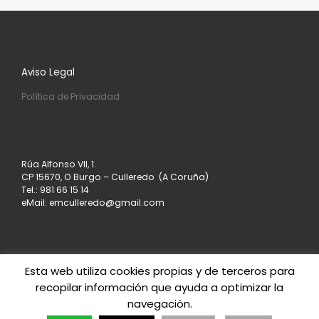
Aviso Legal
Política de Privacidad
Rúa Alfonso VII, 1.
CP 15670, O Burgo – Culleredo (A Coruña)
Tel.: 981 66 15 14
eMail: emculleredo@gmail.com
Esta web utiliza cookies propias y de terceros para
recopilar información que ayuda a optimizar la
© 2026
Asociación de Empresarios de Culleredo
–
navegación.
Todos los derechos reservados