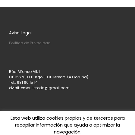
Aviso Legal
Política de Privacidad
Rúa Alfonso VII, 1.
CP 15670, O Burgo – Culleredo (A Coruña)
Tel.: 981 66 15 14
eMail: emculleredo@gmail.com
Esta web utiliza cookies propias y de terceros para
recopilar información que ayuda a optimizar la
© 2026
Asociación de Empresarios de Culleredo
–
navegación.
Todos los derechos reservados