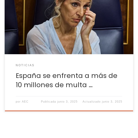
El plazo máximo para remunerar este permiso acababa el 2
de agosto de 2024 No remunerar al menos cuatro de las
ocho semanas del permiso parental para el cuidado de
hijos menores de ocho años le costará a España más de 10
millones de euros. Así lo ha reconocido este […]
NOTICIAS
España se enfrenta a más de
10 millones de multa …
por
AEC
Publicada
junio 3, 2025
Actualizado
junio 3, 2025