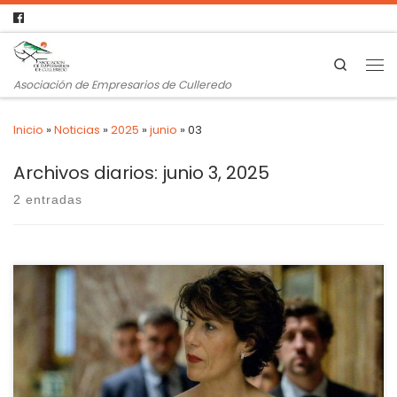
Search
Asociación de Empresarios de Culleredo
Inicio
»
Noticias
»
2025
»
junio
»
03
Archivos diarios:
junio 3, 2025
2 entradas
El Ministerio de Inclusión, Seguridad Social y Migraciones ha
traslado a los agentes sociales la primera propuesta sobre
las altas progresivas que anunció en octubre. El papel, al que
ha tenido acceso elEconomista.es, aboga por conceder un