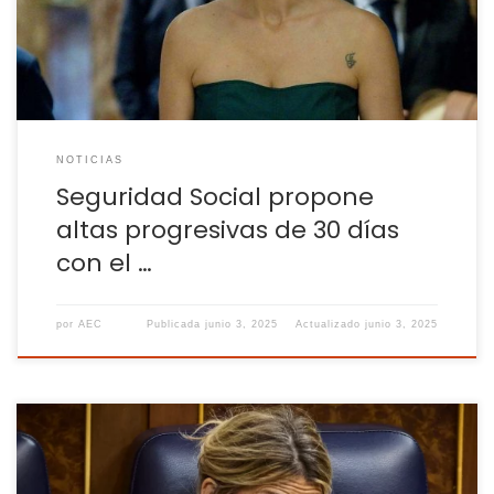
plazo de 30 días a los trabajadores que lleven más de 180
días […]
NOTICIAS
Seguridad Social propone
altas progresivas de 30 días
con el …
por
AEC
Publicada
junio 3, 2025
Actualizado
junio 3, 2025