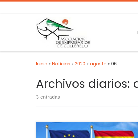
Inicio
»
Noticias
»
2020
»
agosto
»
06
Archivos diarios:
3 entradas
Según la AIREF, el PIB de la comunidad s