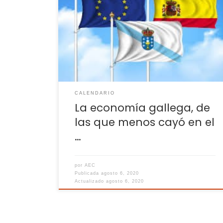
contrajo un 14,9 % intertrimestral y un 18,2 
interanual, a distancia del 18,5 y el 22,1 % de l
caída nacional Galicia fue de la
comunidades en las que menos cayó s
economía durante el segundo trimestre de
año. En […]
CALENDARIO
La economía gallega, de
las que menos cayó en el
…
por
AEC
Publicada
agosto 6, 2020
Actualizado
agosto 6, 2020