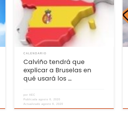
%
que pidan créditos, había 18 de 27 España ha
a
sido el primer país que ha solicitado fondos,
s
20.000 millones El Gobierno ha cifrado en
u
26.280 millones el coste de las medidas
l
laborales El Gobierno tendrá que esperar
varios días para saber si Bruselas […]
CALENDARIO
Calviño tendrá que
explicar a Bruselas en
qué usará los …
por
AEC
Publicada
agosto 6, 2020
Actualizado
agosto 6, 2020