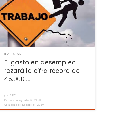
trabajadores en ERTE y a los parados será
más del doble que en 2019 y superará la
máxima cuantía pagada, 32.000 millones, en
2010 Aunque el Gobierno no ha hecho público
el gasto estimado para este año en
prestaciones por desempleo, las cifras […]
NOTICIAS
El gasto en desempleo
rozará la cifra récord de
45.000 …
por
AEC
Publicada
agosto 6, 2020
Actualizado
agosto 6, 2020