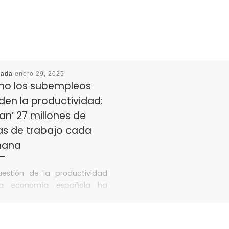
cada
enero 29, 2025
o los subempleos
den la productividad:
an’ 27 millones de
as de trabajo cada
mana
uestión de la productividad
a economía española ha
ado en una nueva fase ante
an del Ejecutivo de aprobar