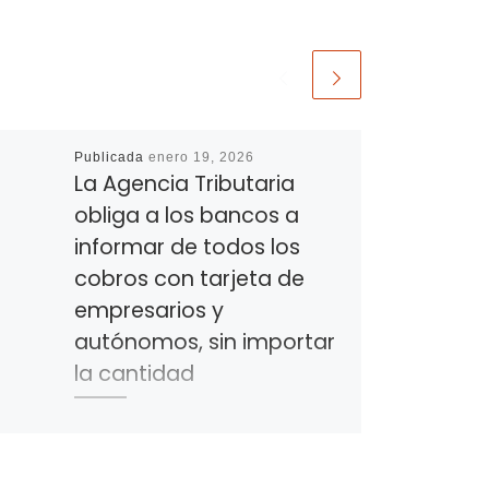
Publicada
enero 19, 2026
La Agencia Tributaria
obliga a los bancos a
informar de todos los
cobros con tarjeta de
empresarios y
autónomos, sin importar
la cantidad
Hacienda ha hecho oficial, a
través de un comunicado,
que elimina el límite de los 3.000