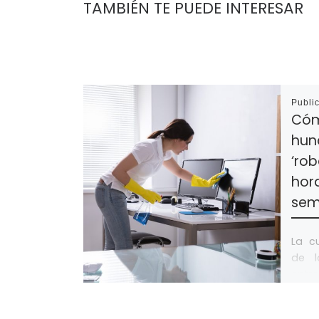
TAMBIÉN TE PUEDE INTERESAR
Publi
Cóm
hun
‘rob
hor
se
La c
de l
entr
el pl
[…]