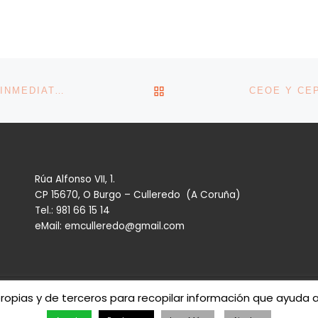
VOLVER A LA LISTA DE 
LORENZO AMOR EXIGE AL GOBIERNO UNA BAJADA INMEDIATA DE LOS IMPUESTOS SOBRE CARBURANTES Y ELECTRICIDAD
Rúa Alfonso VII, 1.
CP 15670, O Burgo – Culleredo (A Coruña)
Tel.: 981 66 15 14
eMail: emculleredo@gmail.com
propias y de terceros para recopilar información que ayuda 
eredo
– Todos los derechos reservados