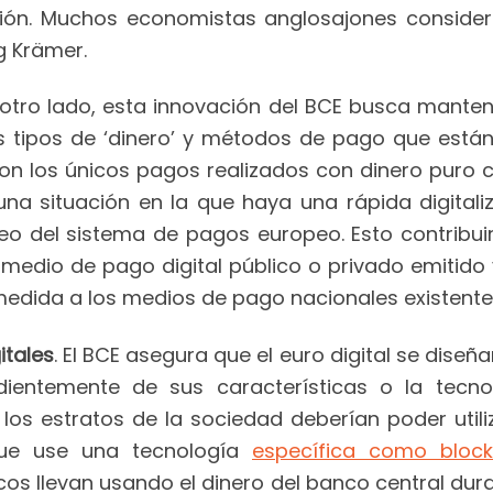
ión. Muchos economistas anglosajones conside
rg Krämer.
r otro lado, esta innovación del BCE busca mante
os tipos de ‘dinero’ y métodos de pago que está
son los únicos pagos realizados con dinero puro c
n una situación en la que haya una rápida digital
eo del sistema de pagos europeo. Esto contribuirí
 medio de pago digital público o privado emitido
edida a los medios de pago nacionales existentes”
itales
. El BCE asegura que el euro digital se diseña
endientemente de sus características o la tec
los estratos de la sociedad deberían poder utili
 que use una tecnología
específica como block
ncos llevan usando el dinero del banco central d