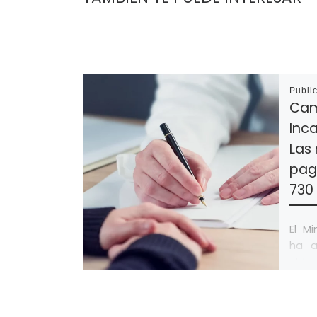
Publi
Cam
Inc
Las
pag
730
El Mi
ha a
obli
paga
Temp