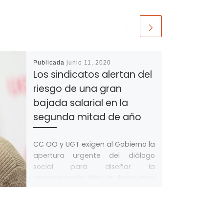
Publicada
junio 11, 2020
Los sindicatos alertan del
riesgo de una gran
bajada salarial en la
segunda mitad de año
CC OO y UGT exigen al Gobierno la
apertura urgente del diálogo
social para diseñar la
reconstrucción “Hay un riesgo muy
grande […]