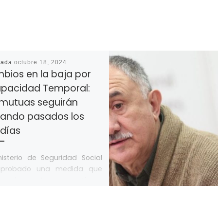
cada
octubre 18, 2024
bios en la baja por
apacidad Temporal:
 mutuas seguirán
ando pasados los
 días
nisterio de Seguridad Social
probado una medida que
ga a las mutuas a continuar
ndo la baja por Incapacidad
oral […]