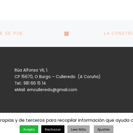
VOLVER A LA LISTA DE 
UGT: HAY ASPECTOS DE LA REFORMA LABORAL QUE SE PUEDEN DEROGAR YA SIN CONTAR CON LOS AGENTES SOCIALES
Rúa Alfonso VII, 1.
CP 15670, O Burgo – Culleredo (A Coruña)
Tel.: 981 66 15 14
eMail: emculleredo@gmail.com
propias y de terceros para recopilar información que ayuda 
eredo
– Todos los derechos reservados
Acepto
Rechazar
Leer Más
Ajustes