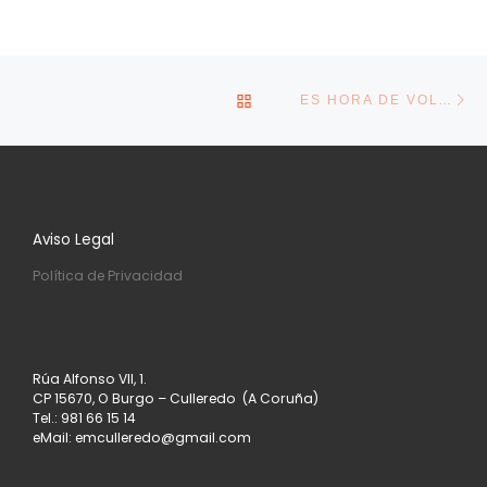
Navegación de la entrada
En
VOLVER A LA LISTA DE E
ES HORA DE VOLVER A CASA
Aviso Legal
Política de Privacidad
Rúa Alfonso VII, 1.
CP 15670, O Burgo – Culleredo (A Coruña)
Tel.: 981 66 15 14
eMail: emculleredo@gmail.com