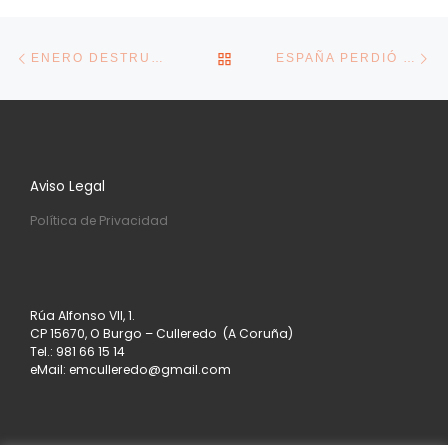
Navegación de la entrada
Entrada anterior
En
VOLVER A LA LISTA DE E
ENERO DESTRUYE 218.953 EMPLEOS Y EL PARO SUBE EN 76.216 PERSONAS EN PLENA TERCERA OLA DEL VIRUS
ESPAÑA PERDIÓ EL 16% DE SUS EMPRESAS Y EL 10% DE SUS AUTÓNOMOS EN LOS NUEVE PRIMEROS MESES DE 2020
Aviso Legal
Política de Privacidad
Rúa Alfonso VII, 1.
CP 15670, O Burgo – Culleredo (A Coruña)
Tel.: 981 66 15 14
eMail: emculleredo@gmail.com