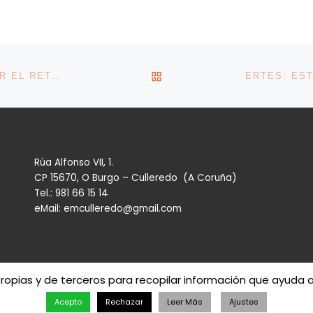
VOLVER A LA LISTA DE 
ESCRIVÁ MANTIENE SU PROPUESTA DE INCENTIVAR EL RETRASO DE LA JUBILACIÓN PESE AL RECELO DE DÍAZ
Rúa Alfonso VII, 1.
CP 15670, O Burgo – Culleredo (A Coruña)
Tel.: 981 66 15 14
eMail: emculleredo@gmail.com
propias y de terceros para recopilar información que ayuda 
eredo
– Todos los derechos reservados
Acepto
Rechazar
Leer Más
Ajustes