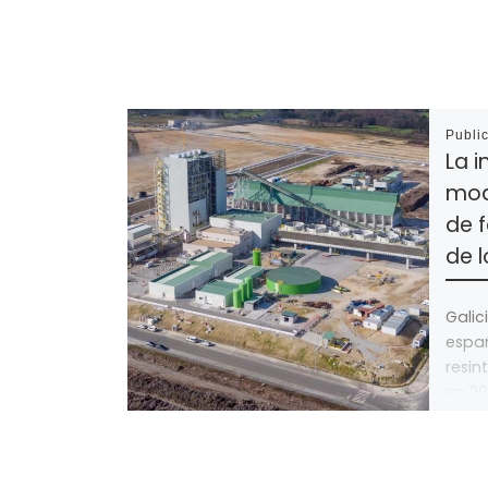
Publi
La i
mod
de f
de 
Gali
espa
resin
en 20