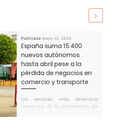
Publicada
mayo 12, 2025
España suma 15.400
nuevos autónomos
hasta abril pese a la
pérdida de negocios en
comercio y transporte
Los sectores más dinámicos
fueron los de la información, las
comunicaciones y la educación El
Régimen Especial de Trabajadores
Autónomos (RETA) de […]