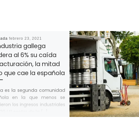
cada
febrero 23, 2021
ndustria gallega
era al 6% su caída
acturación, la mitad
lo que cae la española
cia es la segunda comunidad
ñola en la que menos se
tieron los ingresos industriales
20 | El sector de la […]