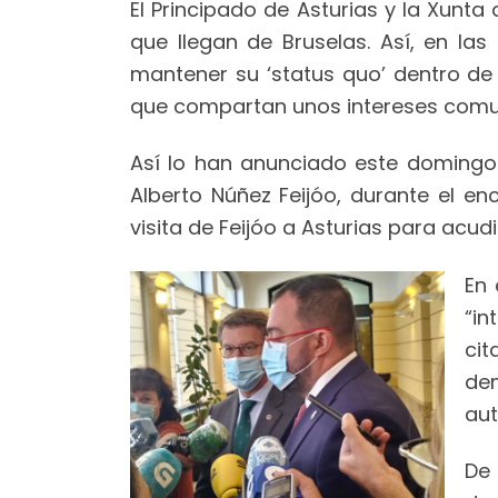
El Principado de Asturias y la Xunt
que llegan de Bruselas. Así, en l
mantener su ‘status quo’ dentro de
que compartan unos intereses comu
Así lo han anunciado este domingo e
Alberto Núñez Feijóo, durante el e
visita de Feijóo a Asturias para acud
En 
“i
cit
de
aut
De 