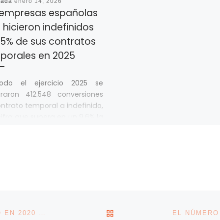
cada
enero 14, 2026
 empresas españolas
 hicieron indefinidos
,5% de sus contratos
porales en 2025
odo el ejercicio 2025 se
traron 412.548 conversiones
ntrato temporal a indefinido,
ifra que supera en un 9,6% la
VOLVER A LA LISTA DE 
LA DEUDA PER CÁPITA DE GALICIA CON EL ESTADO EN 2020 SE SITUÓ EN 1.405 EUROS