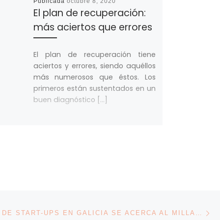
Publicada
octubre 8, 2020
El plan de recuperación:
más aciertos que errores
El plan de recuperación tiene
aciertos y errores, siendo aquéllos
más numerosos que éstos. Los
primeros están sustentados en un
buen diagnóstico […]
En
ENTRADAS
EL NÚMERO DE START-UPS EN GALICIA SE ACERCA AL MILLAR, EL 4% DE LAS DETECTADAS EN ESPAÑA