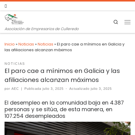
Search
Asociación de Empresarios de Culleredo
Inicio
»
Noticias
»
Noticias
»
El paro cae a mínimos en Galicia y
las afiliaciones alcanzan máximos
NOTICIAS
El paro cae a mínimos en Galicia y las
afiliaciones alcanzan máximos
por
AEC
|
Publicada
julio 3, 2025
-
Actualizado
julio 3, 2025
El desempleo en la comunidad baja en 4.387
personas y se sitúa, de esta manera, en
107.254 desempleados