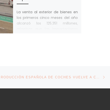
La venta al exterior de bienes en
los primeros cinco meses del año
alcanzó los 125.351 millones,
mientras que las importaciones
sumaron […]
En
ENTRADAS
MOTOR LA PRODUCCIÓN ESPAÑOLA DE COCHES VUELVE A CRECER SEIS MESES DESPUÉS