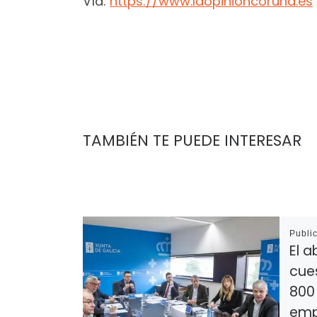
Vía:
https://www.laopinioncoruna.es
TAMBIÉN TE PUEDE INTERESAR
Publi
El a
cue
800 
emp