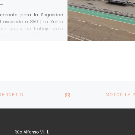
uebranto para la Seguridad
l asciende a 850 | La Xunta
 un grupo de trabajo para
zar las causas y […]
VOLVER A LA LISTA DE 
LAS EMPRESAS ESPAÑOLAS SE ENGANCHAN AL INTERNET DE LAS COSAS, SEGÚN EL INE
Rúa Alfonso VII, 1.