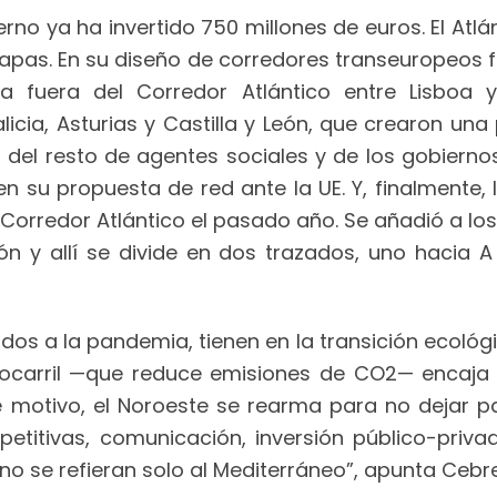
erno ya ha invertido 750 millones de euros. El At
pas. En su diseño de corredores transeuropeos fe
a fuera del Corredor Atlántico entre Lisboa 
cia, Asturias y Castilla y León, que crearon una
n del resto de agentes sociales y de los gobiern
su propuesta de red ante la UE. Y, finalmente, l
 el Corredor Atlántico el pasado año. Se añadió a l
ón y allí se divide en dos trazados, uno hacia 
os a la pandemia, tienen en la transición ecológi
rrocarril —que reduce emisiones de CO2— encaja
se motivo, el Noroeste se rearma para no dejar p
titivas, comunicación, inversión público-priva
no se refieran solo al Mediterráneo”, apunta Cebre